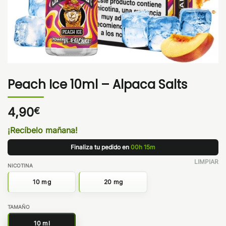
Peach Ice 10ml – Alpaca Salts
4,90
€
¡Recíbelo mañana!
Finaliza tu pedido en
00h 15m
LIMPIAR
NICOTINA
10 mg
20 mg
TAMAÑO
10 ml