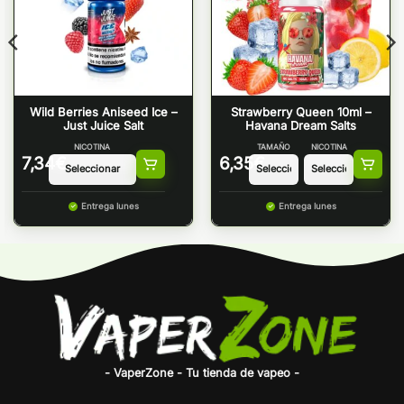
Wild Berries Aniseed Ice –
Strawberry Queen 10ml –
Just Juice Salt
Havana Dream Salts
NICOTINA
TAMAÑO
NICOTINA
7,34
€
6,35
€
Entrega lunes
Entrega lunes
- VaperZone - Tu tienda de vapeo -