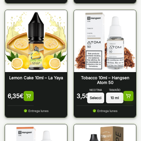
Lemon Cake 10ml – La Yaya
Tobacco 10ml – Hangsen
Atom 50
NICOTINA
TAMAÑO
6,35
€
3,50
€
Entrega lunes
Entrega lunes