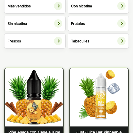
Más vendidos
Con nicotina
Sin nicotina
Frutales
Frescos
Tabaquiles
Piña Asada con Canela 10ml
Just Juice Bar Pinneaple