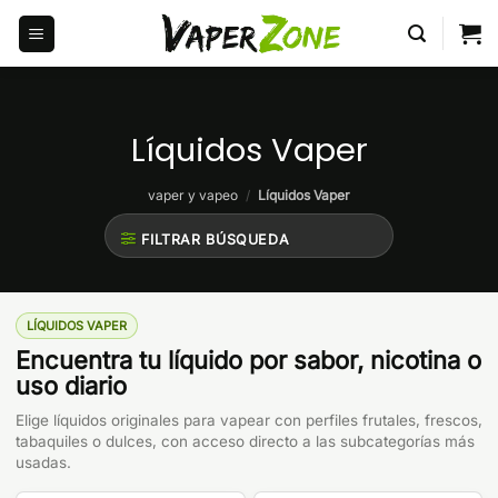
Saltar
al
contenido
Líquidos Vaper
vaper y vapeo
/
Líquidos Vaper
FILTRAR BÚSQUEDA
LÍQUIDOS VAPER
Encuentra tu líquido por sabor, nicotina o
uso diario
Elige líquidos originales para vapear con perfiles frutales, frescos,
tabaquiles o dulces, con acceso directo a las subcategorías más
usadas.