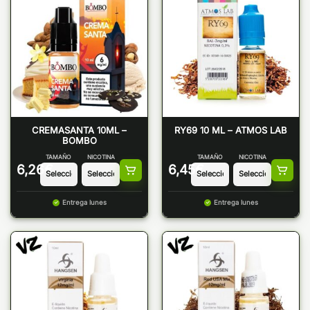
CREMASANTA 10ML –
RY69 10 ML – ATMOS LAB
BOMBO
TAMAÑO
NICOTINA
TAMAÑO
NICOTINA
6,26
€
6,45
€
Entrega lunes
Entrega lunes