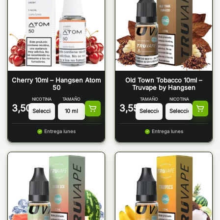
Cherry 10ml – Hangsen Atom
Old Town Tobacco 10ml –
50
Truvape by Hangsen
NICOTINA
TAMAÑO
TAMAÑO
NICOTINA
3,50
€
3,55
€
Entrega lunes
Entrega lunes