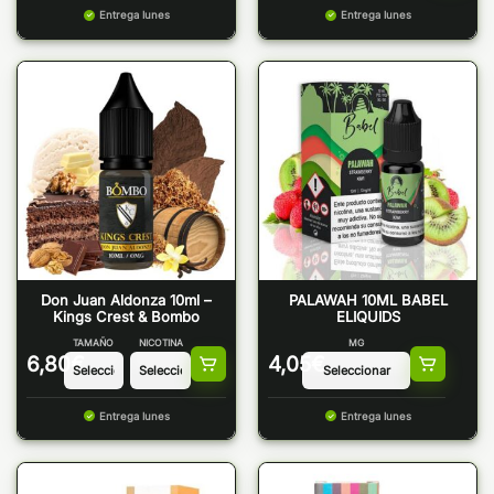
Entrega lunes
Entrega lunes
Don Juan Aldonza 10ml –
PALAWAH 10ML BABEL
Kings Crest & Bombo
ELIQUIDS
TAMAÑO
NICOTINA
MG
6,80
€
4,05
€
Entrega lunes
Entrega lunes