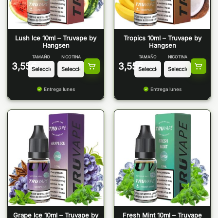
Lush Ice 10ml – Truvape by
Tropics 10ml – Truvape by
Hangsen
Hangsen
TAMAÑO
NICOTINA
TAMAÑO
NICOTINA
3,55
€
3,55
€
Entrega lunes
Entrega lunes
Grape Ice 10ml – Truvape by
Fresh Mint 10ml – Truvape