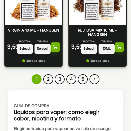
VIRGINIA 10 ML – HANGSEN
RED USA MIX 10 ML –
HANGSEN
NICOTINA
TAMAÑO
NICOTINA
TAMAÑO
3,50
€
3,50
€
Entrega lunes
Entrega lunes
1
2
3
4
5
GUIA DE COMPRA
Liquidos para vaper: como elegir
sabor, nicotina y formato
Elegir un liquido para vapear no va solo de escoger