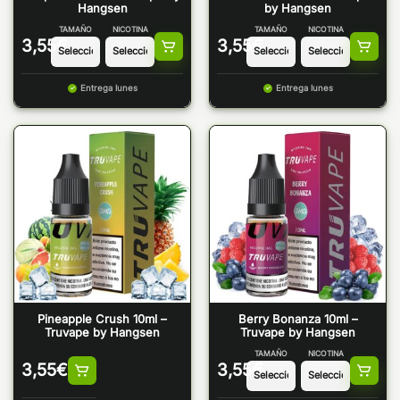
Hangsen
by Hangsen
TAMAÑO
NICOTINA
TAMAÑO
NICOTINA
3,55
€
3,55
€
Entrega lunes
Entrega lunes
Pineapple Crush 10ml –
Berry Bonanza 10ml –
Truvape by Hangsen
Truvape by Hangsen
TAMAÑO
NICOTINA
3,55
€
3,55
€