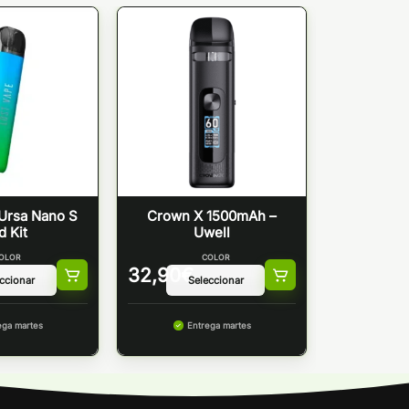
 Ursa Nano S
Crown X 1500mAh –
d Kit
Uwell
OLOR
COLOR
32,90
€
ega martes
Entrega martes