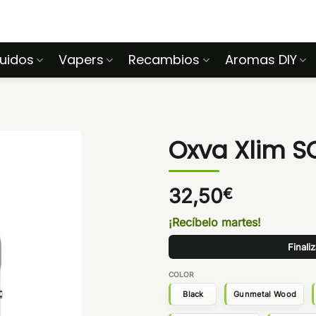
quidos
Vapers
Recambios
Aromas DIY
Oxva Xlim SQ
32,50
€
¡Recíbelo martes!
Finali
COLOR
Black
Gunmetal Wood