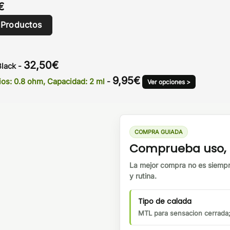
€
 Productos
32,50
€
Black
-
9,95
€
os: 0.8 ohm, Capacidad: 2 ml
-
Ver opciones >
COMPRA GUIADA
Comprueba uso, b
La mejor compra no es siempr
y rutina.
Tipo de calada
MTL para sensacion cerrada;