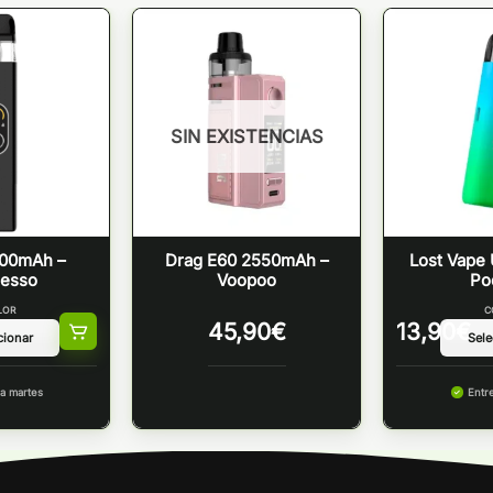
SIN EXISTENCIAS
000mAh –
Drag E60 2550mAh –
Lost Vape
resso
Voopoo
Po
LOR
C
45,90
€
13,90
€
a martes
Entr