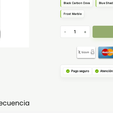
Black Carbon Oxva
Blue Sha
Frost Marble
Oxva Xlim SQ Pro 2 cantidad
Pago seguro
Atención
recuencia