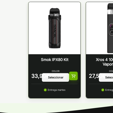
TENCIAS
 – Innokin
Smok IPX80 Kit
Xros 4 1
Vapo
COLOR
CO
0
€
33,90
€
27,50
€
Entrega martes
Entreg