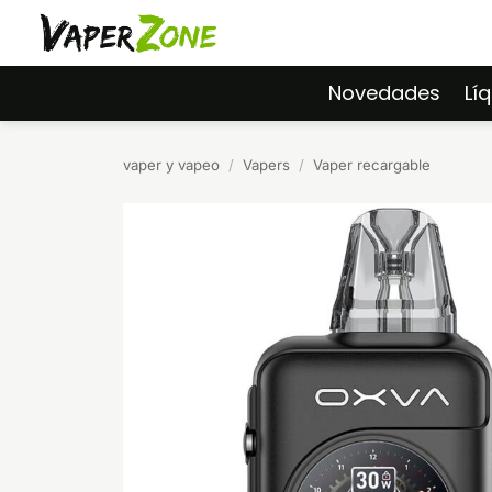
Saltar
al
contenido
Novedades
Lí
vaper y vapeo
/
Vapers
/
Vaper recargable