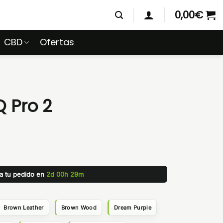
0,00
€
CBD
Ofertas
 Pro 2
za tu pedido en
2d 00h 29m
Brown Leather
Brown Wood
Dream Purple