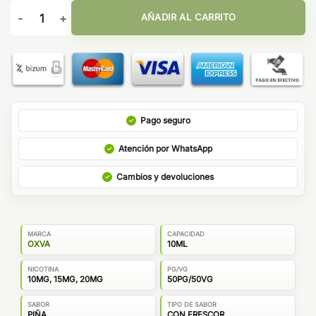
Oxva Ox Passion Salts Pineapple Freeze 10ml cantidad
AÑADIR AL CARRITO
Pago seguro
Atención por WhatsApp
Cambios y devoluciones
MARCA
CAPACIDAD
OXVA
10ML
NICOTINA
PG/VG
10MG, 15MG, 20MG
50PG/50VG
SABOR
TIPO DE SABOR
PIÑA
CON FRESCOR