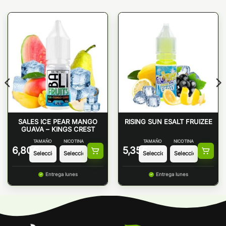
SALES ICE PEAR MANGO
RISING SUN ESALT FRUIZEE
GUAVA – KINGS CREST
TAMAÑO
NICOTINA
TAMAÑO
NICOTINA
6,80
€
5,35
€
Entrega lunes
Entrega lunes