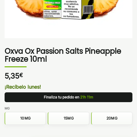
Oxva Ox Passion Salts Pineapple
Freeze 10ml
5,35
€
¡Recíbelo lunes!
Finaliza tu pedido en
21h 11m
MG
10MG
15MG
20MG