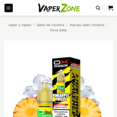
Saltar
al
contenido
vaper y vapeo
/
Sales de nicotina
/
marcas sales nicotina
/
Oxva Salts