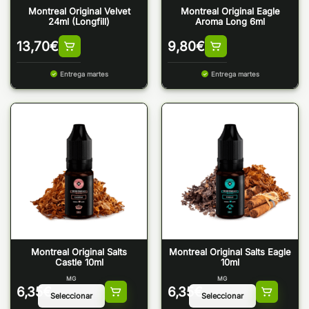
Montreal Original Velvet
Montreal Original Eagle
24ml (Longfill)
Aroma Long 6ml
13,70
€
9,80
€
Entrega martes
Entrega martes
Montreal Original Salts
Montreal Original Salts Eagle
Castle 10ml
10ml
MG
MG
6,35
€
6,35
€