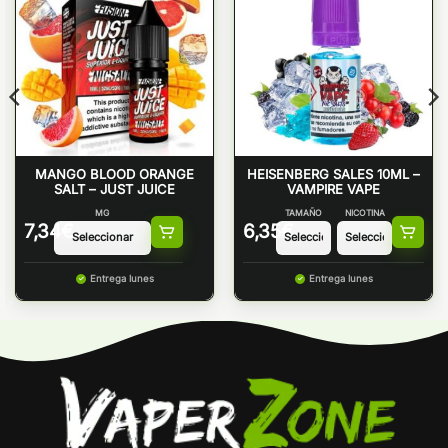
MANGO BLOOD ORANGE
HEISENBERG SALES 10ML –
SALT – JUST JUICE
VAMPIRE VAPE
MG
TAMAÑO
NICOTINA
7,34
€
6,35
€
Entrega lunes
Entrega lunes