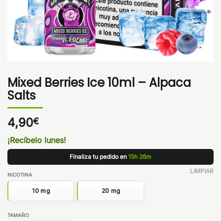
Mixed Berries Ice 10ml – Alpaca
Salts
4,90
€
¡Recíbelo lunes!
Finaliza tu pedido en
15h 26m
LIMPIAR
NICOTINA
10 mg
20 mg
TAMAÑO