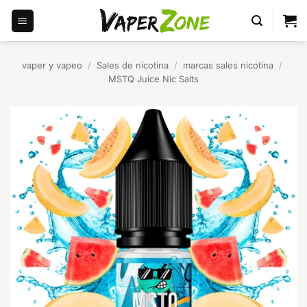
Saltar
al
contenido
vaper y vapeo
/
Sales de nicotina
/
marcas sales nicotina
/
MSTQ Juice Nic Salts