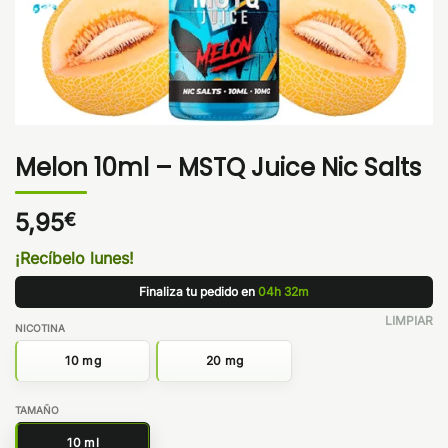
Melon 10ml – MSTQ Juice Nic Salts
5,95
€
¡Recíbelo lunes!
Finaliza tu pedido en
04h 32m
LIMPIAR
NICOTINA
10 mg
20 mg
TAMAÑO
10 ml