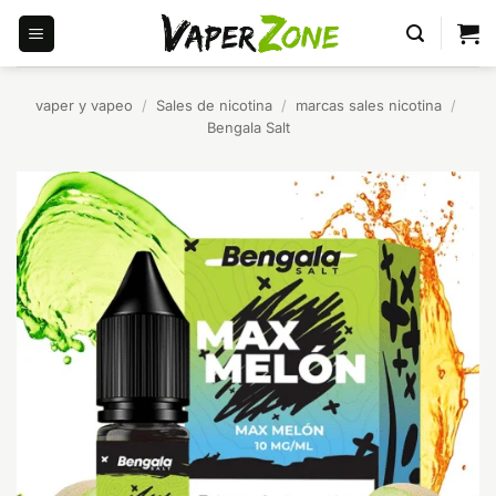
Saltar
al
contenido
vaper y vapeo
/
Sales de nicotina
/
marcas sales nicotina
/
Bengala Salt