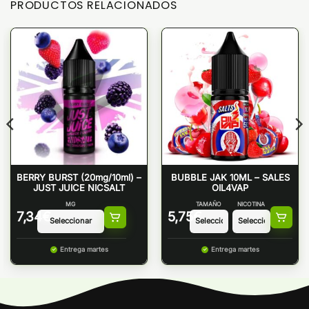
PRODUCTOS RELACIONADOS
BERRY BURST (20mg/10ml) –
BUBBLE JAK 10ML – SALES
JUST JUICE NICSALT
OIL4VAP
MG
TAMAÑO
NICOTINA
7,34
€
5,75
€
Entrega martes
Entrega martes