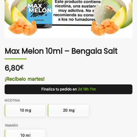
Max Melon 10ml – Bengala Salt
6,80
€
¡Recíbelo martes!
Finaliza tu pedido en
2d 18h 11m
NICOTINA
10 mg
20 mg
TAMAÑO
10 ml