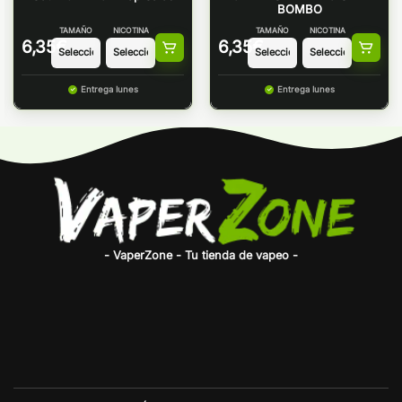
BOMBO
TAMAÑO
NICOTINA
TAMAÑO
NICOTINA
6,35
€
6,35
€
Entrega lunes
Entrega lunes
- VaperZone - Tu tienda de vapeo -