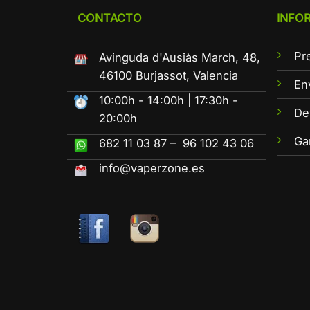
CONTACTO
INFO
Pr
Avinguda d'Ausiàs March, 48,
46100 Burjassot, Valencia
En
10:00h - 14:00h | 17:30h -
De
20:00h
Ga
682 11 03 87 – 96 102 43 06
info@vaperzone.es