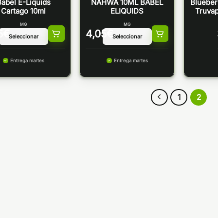
abel E-Liquids
NAHWA 10ML BABEL
Blueber
Cartago 10ml
ELIQUIDS
Truva
MG
MG
5
€
4,05
€
Entrega martes
Entrega martes
1
2