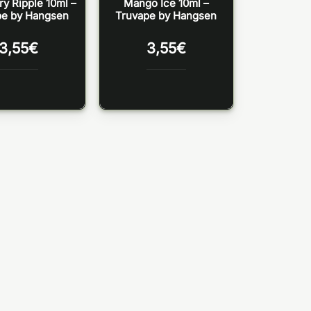
ry Ripple 10ml –
Mango Ice 10ml –
pe by Hangsen
Truvape by Hangsen
3,55
€
3,55
€