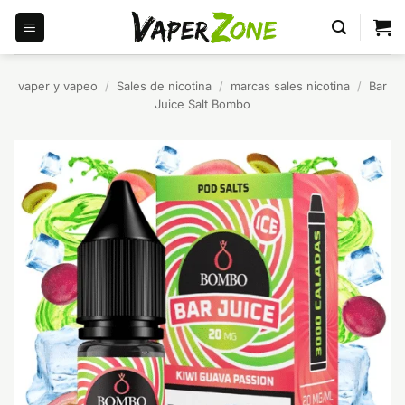
Saltar
al
contenido
vaper y vapeo
/
Sales de nicotina
/
marcas sales nicotina
/
Bar
Juice Salt Bombo