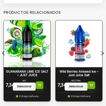
PRODUCTOS RELACIONADOS
GUANABANA LIME ICE SALT
Wild Berries Aniseed Ice –
– JUST JUICE
Just Juice Salt
MG
NICOTINA
7,34
€
7,34
€
Entrega maÃ±ana
Entrega maÃ±ana