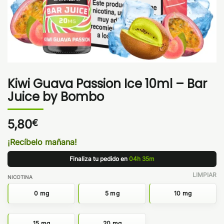
Kiwi Guava Passion Ice 10ml – Bar
Juice by Bombo
5,80
€
¡Recíbelo mañana!
Finaliza tu pedido en
04h 35m
LIMPIAR
NICOTINA
0 mg
5 mg
10 mg
15 mg
20 mg