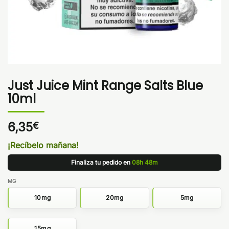
Just Juice Mint Range Salts Blue
10ml
6,35
€
¡Recíbelo mañana!
Finaliza tu pedido en
08h 48m
MG
10mg
20mg
5mg
15mg