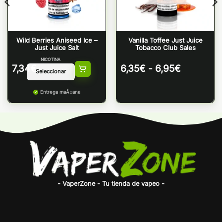
Wild Berries Aniseed Ice –
Vanilla Toffee Just Juice
Just Juice Salt
Tobacco Club Sales
NICOTINA
Rango
7,34
€
6,35
€
-
6,95
€
de
precios:
Entrega maÃ±ana
desde
6,35€
hasta
6,95€
- VaperZone - Tu tienda de vapeo -