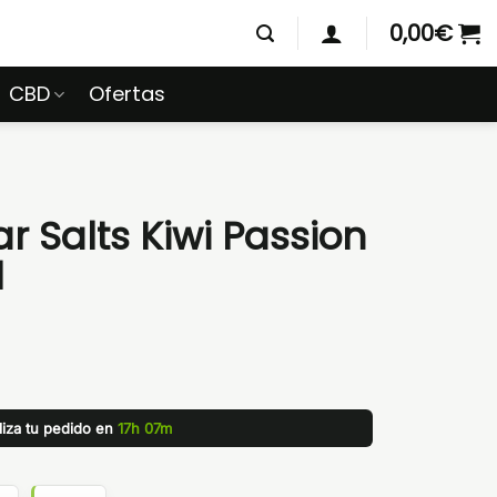
0,00
€
CBD
Ofertas
ar Salts Kiwi Passion
l
liza tu pedido en
17h 07m