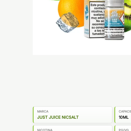
MARCA
CAPACI
JUST JUICE NICSALT
10ML
NICOTINA
PG/VG