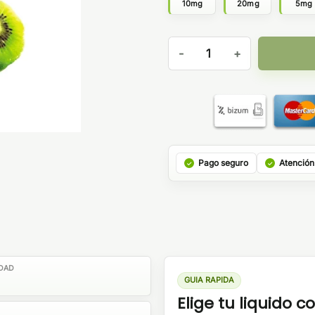
10mg
20mg
5mg
Just Juice Bar Salts Kiwi Pas
Pago seguro
Atención
DAD
GUIA RAPIDA
Elige tu liquido co