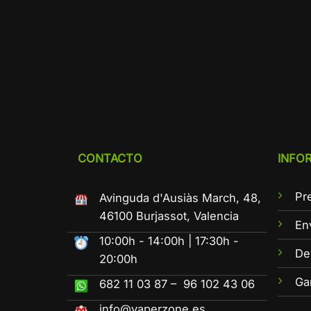
CONTACTO
INFO
Pr
Avinguda d'Ausiàs March, 48,
46100 Burjassot, Valencia
En
10:00h - 14:00h | 17:30h -
De
20:00h
Ga
682 11 03 87 – 96 102 43 06
info@vaperzone.es