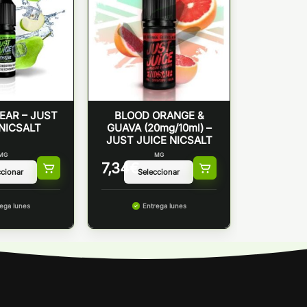
EAR – JUST
BLOOD ORANGE &
NICSALT
GUAVA (20mg/10ml) –
JUST JUICE NICSALT
MG
MG
7,34
€
ega lunes
Entrega lunes