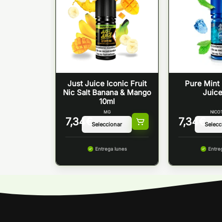
MOYA
Just Juice Iconic Fruit
Pure Mint 
 BERRIES
Nic Salt Banana & Mango
Juice
ST JUICE
10ml
MG
NICO
7,34
€
7,34
€
 lunes
Entrega lunes
Entre