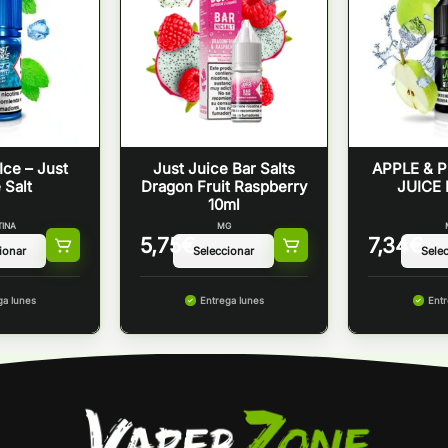
Ice – Just
Just Juice Bar Salts
APPLE & P
 Salt
Dragon Fruit Raspberry
JUICE 
10ml
TINA
MG
5,75
€
7,34
€
ga lunes
Entrega lunes
Entr