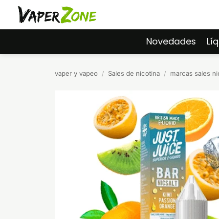
Saltar
al
contenido
Novedades
Lí
vaper y vapeo
/
Sales de nicotina
/
marcas sales ni