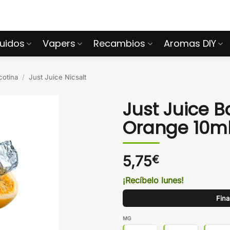
quidos
Vapers
Recambios
Aromas DIY
cotina
/
Just Juice Nicsalt
Just Juice B
Orange 10m
5,75
€
¡Recíbelo lunes!
Fina
MG