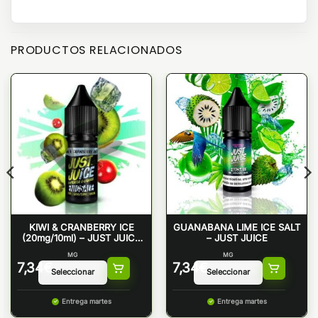
PRODUCTOS RELACIONADOS
KIWI & CRANBERRY ICE
GUANABANA LIME ICE SALT
(20mg/10ml) – JUST JUICE
– JUST JUICE
NICSALT
MG
MG
7,34
€
7,34
€
Entrega martes
Entrega martes