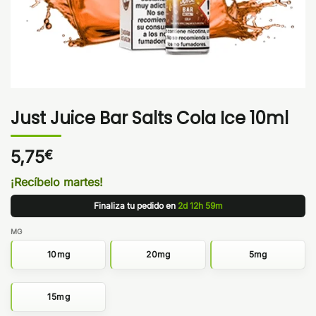
Just Juice Bar Salts Cola Ice 10ml
5,75
€
¡Recíbelo martes!
Finaliza tu pedido en
2d 12h 59m
MG
10mg
20mg
5mg
15mg