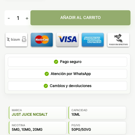
Just Juice Bar Salts Cola Ice 10ml cantidad
AÑADIR AL CARRITO
Pago seguro
Atención por WhatsApp
Cambios y devoluciones
MARCA
CAPACIDAD
JUST JUICE NICSALT
10ML
NICOTINA
PG/VG
5MG, 10MG, 20MG
50PG/50VG