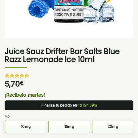
Juice Sauz Drifter Bar Salts Blue
Razz Lemonade Ice 10ml
5,70
€
Valorado
1
con
5
de 5
en base a
¡Recíbelo martes!
valoración
de un
Finaliza tu pedido en
1d 12h 59m
cliente
MG
10mg
15mg
20mg