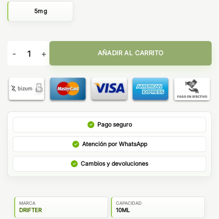
5mg
Juice Sauz Drifter Bar Salts Blue Razz Lemonade Ice 10ml cant
AÑADIR AL CARRITO
Pago seguro
Atención por WhatsApp
Cambios y devoluciones
MARCA
CAPACIDAD
DRIFTER
10ML