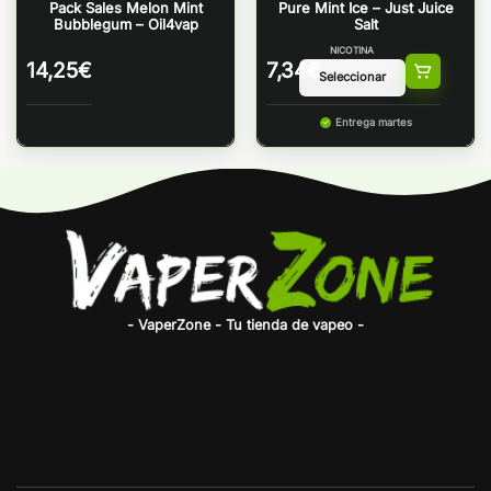
Pack Sales Melon Mint
Pure Mint Ice – Just Juice
Bubblegum – Oil4vap
Salt
NICOTINA
14,25
€
7,34
€
Entrega martes
- VaperZone - Tu tienda de vapeo -