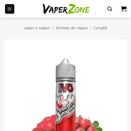
Saltar
al
contenido
vaper y vapeo
/
Aromas de vapeo
/
Longfill