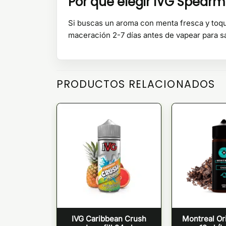
Por que elegir IVG Spearmi
Si buscas un aroma con menta fresca y toques
maceración 2-7 días antes de vapear para sac
PRODUCTOS RELACIONADOS
TENCIAS
ongfill 12ml
IVG Caribbean Crush
Montreal Ori