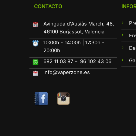
CONTACTO
INFO
Pr
Avinguda d'Ausiàs March, 48,
46100 Burjassot, Valencia
En
10:00h - 14:00h | 17:30h -
De
20:00h
Ga
682 11 03 87 – 96 102 43 06
info@vaperzone.es