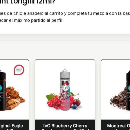
nt Longfill 12ml?
 de chicle anadelo al carrito y completa tu mezcla con la base 
ar el máximo partido al perfil.
ginal Eagle
IVG Blueberry Cherry
Montreal O