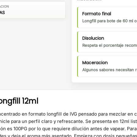
ACION
ÍAS
Formato final
Longfill para bote de 60 ml 
Disolucion
Respeta el porcentaje recom
Maceracion
Algunos sabores necesitan r
gfill 12ml
centrado en formato longfill de IVG pensado para mezclar en c
cle para un perfil claro y refrescante. Se presenta en 12ml list
ión es 100PG por lo que requiere dilución antes de vapear. Pa
des y deja el aroma más asentado. Empieza con dosis pequeñas 