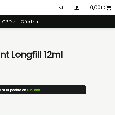
0,00
€
CBD
Ofertas
t Longfill 12ml
liza tu pedido en
01h 18m