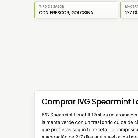
TIPO DE SABOR
MACER
CON FRESCOR, GOLOSINA
2-7 D
Comprar IVG Spearmint Lon
IVG Spearmint Longfill 12ml es un aroma con
la menta verde con un trasfondo dulce de chi
que prefieras según tu receta. La composic
maceración de 2-7 días que suaviza los bor