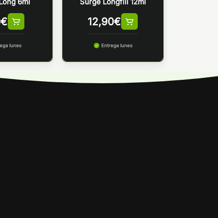
Long 6ml
Surge Longfill 12ml
0
€
12,90
€
ega lunes
Entrega lunes