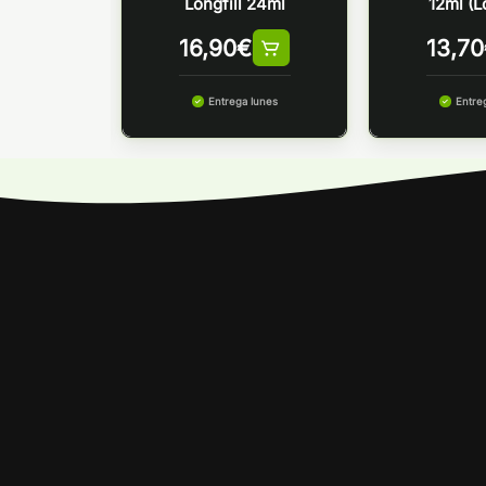
Longfill 24ml
12ml (Lo
0
€
16,90
€
13,70
Entrega lunes
Entre