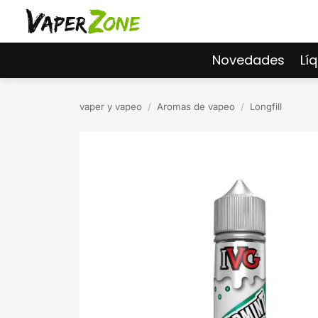
Saltar
al
contenido
Novedades
Lí
vaper y vapeo
/
Aromas de vapeo
/
Longfill