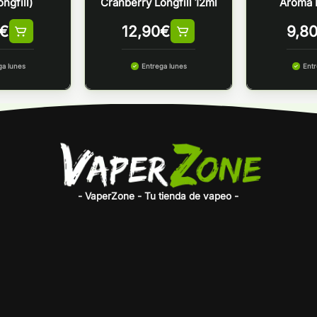
ngfill)
Cranberry Longfill 12ml
Aroma 
€
12,90
€
9,8
ga lunes
Entrega lunes
Entr
- VaperZone - Tu tienda de vapeo -