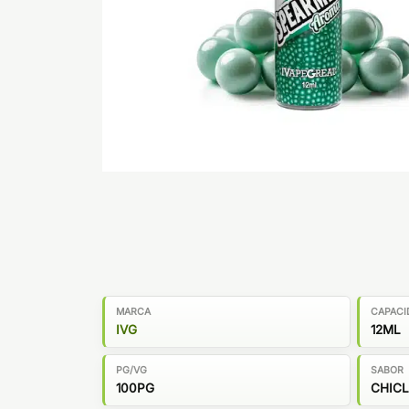
MARCA
CAPACI
IVG
12ML
PG/VG
SABOR
100PG
CHICL