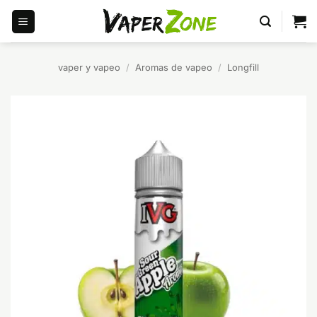
Saltar
al
contenido
vaper y vapeo
/
Aromas de vapeo
/
Longfill