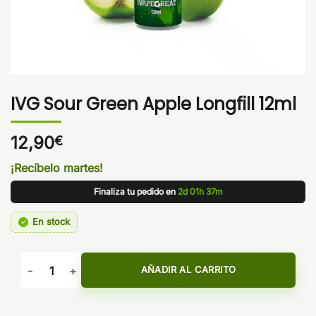
IVG Sour Green Apple Longfill 12ml
12,90
€
¡Recíbelo martes!
Finaliza tu pedido en
2d 01h 37m
En stock
IVG Sour Green Apple Longfill 12ml cantidad
AÑADIR AL CARRITO