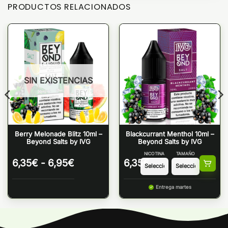
PRODUCTOS RELACIONADOS
SIN EXISTENCIAS
Berry Melonade Blitz 10ml –
Blackcurrant Menthol 10ml –
Beyond Salts by IVG
Beyond Salts by IVG
NICOTINA
TAMAÑO
Rango
6,35
€
-
6,95
€
6,35
€
de
precios:
Entrega martes
desde
6,35€
hasta
6,95€