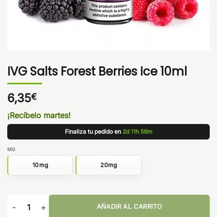
IVG Salts Forest Berries Ice 10ml
6,35
€
¡Recíbelo martes!
Finaliza tu pedido en
2d 11h 56m
MG
10mg
20mg
IVG Salts Forest Berries Ice 10ml cantidad
AÑADIR AL CARRITO