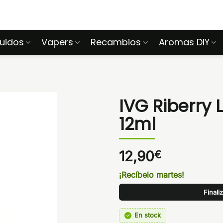
quidos
Vapers
Recambios
Aromas DIY
IVG Riberry 
12ml
12,90
€
¡Recíbelo martes!
Finali
En stock