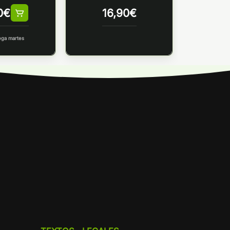
0
€
16,90
€
ega martes