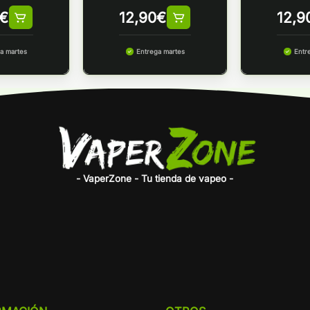
€
12,90
€
12,9
a martes
Entrega martes
Entr
- VaperZone - Tu tienda de vapeo -