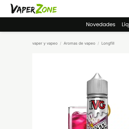
Saltar
al
contenido
Novedades
Lí
vaper y vapeo
/
Aromas de vapeo
/
Longfill