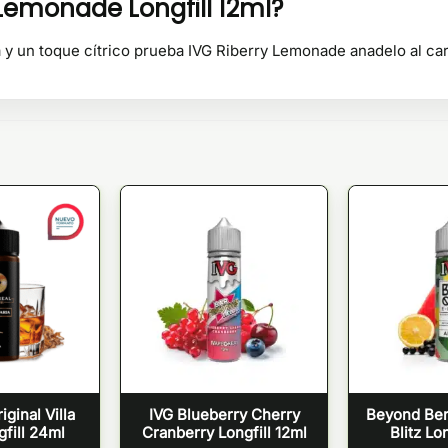
 Lemonade Longfill 12ml?
 y un toque cítrico prueba IVG Riberry Lemonade anadelo al car
ginal Villa
IVG Blueberry Cherry
Beyond Ber
fill 24ml
Cranberry Longfill 12ml
Blitz Lo