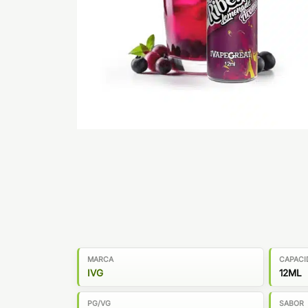
MARCA
CAPACI
IVG
12ML
PG/VG
SABOR