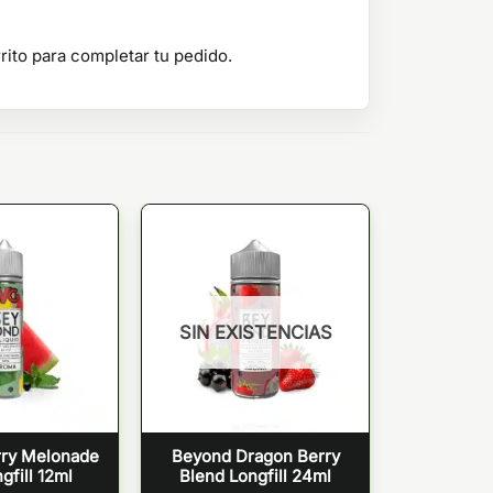
rito para completar tu pedido.
SIN EXISTENCIAS
ry Melonade
Beyond Dragon Berry
ngfill 12ml
Blend Longfill 24ml