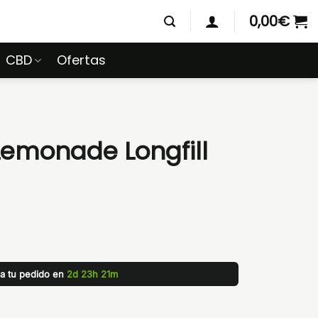
0,00
€
CBD
Ofertas
Lemonade Longfill
za tu pedido en
2d 23h 21m