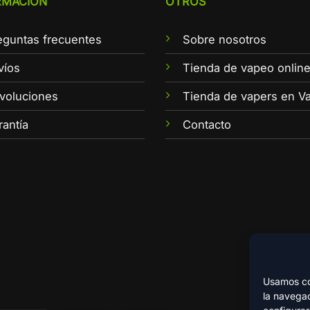
RMACIÓN
OTROS
eguntas frecuentes
Sobre nosotros
víos
Tienda de vapeo onlin
voluciones
Tienda de vapers en Va
rantía
Contacto
Usamos coo
la navegac