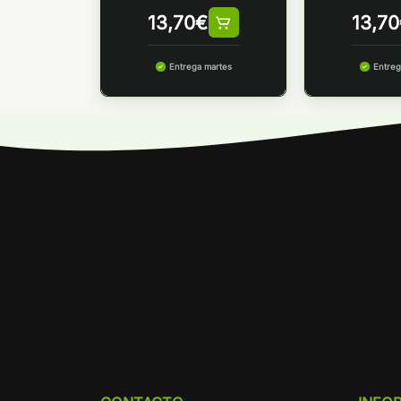
€
13,70
€
13,70
 martes
Entrega martes
Entreg