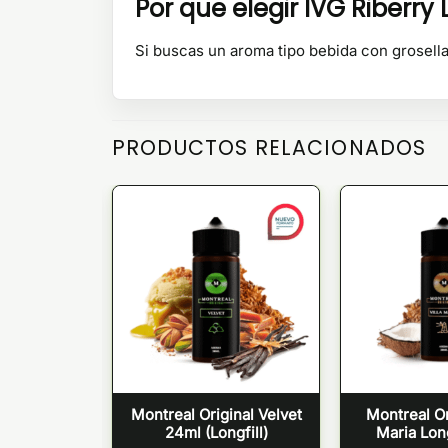
Por que elegir IVG Riberry
Si buscas un aroma tipo bebida con grosella
PRODUCTOS RELACIONADOS
ry Apple
Montreal Original Velvet
Montreal Ori
 12ml
24ml (Longfill)
Maria Long