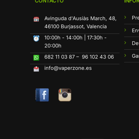
CONTACTO
INFO
Pr
Avinguda d'Ausiàs March, 48,
46100 Burjassot, Valencia
En
10:00h - 14:00h | 17:30h -
De
20:00h
Ga
682 11 03 87 – 96 102 43 06
info@vaperzone.es