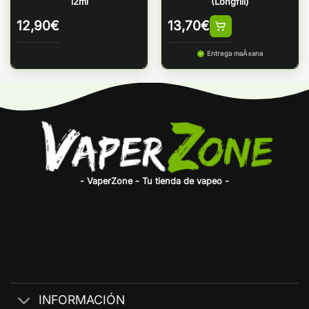
12ml
(Longfill)
12,90
€
13,70
€
Entrega maÃ±ana
- VaperZone - Tu tienda de vapeo -
INFORMACIÓN