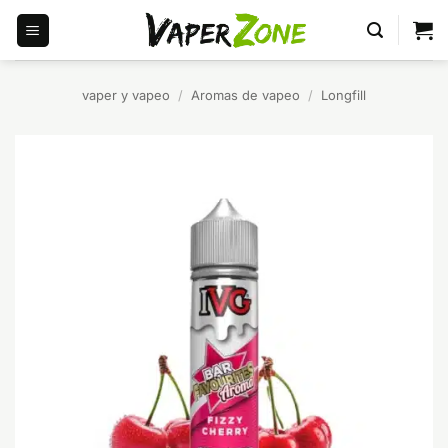
Saltar
al
contenido
vaper y vapeo
/
Aromas de vapeo
/
Longfill