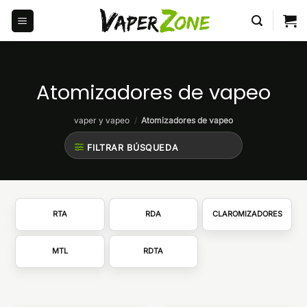
Saltar
al
contenido
Atomizadores de vapeo
vaper y vapeo
/
Atomizadores de vapeo
FILTRAR BÚSQUEDA
RTA
RDA
CLAROMIZADORES
MTL
RDTA