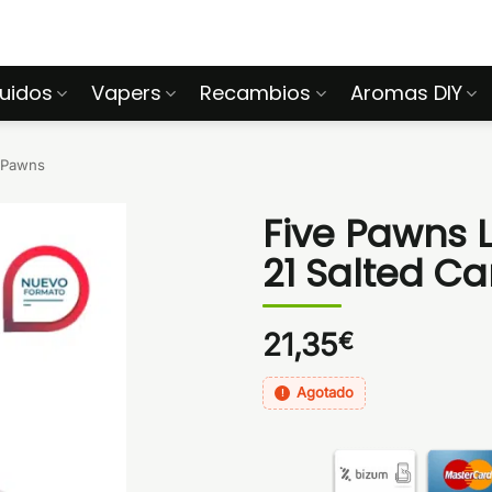
quidos
Vapers
Recambios
Aromas DIY
 Pawns
Five Pawns L
21 Salted Ca
21,35
€
Agotado