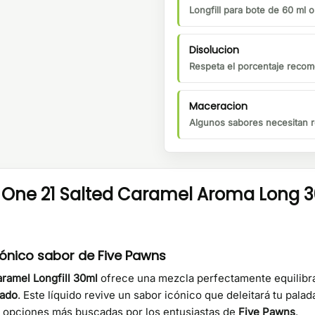
Longfill para bote de 60 ml 
Disolucion
Respeta el porcentaje recom
Maceracion
Algunos sabores necesitan r
ct One 21 Salted Caramel Aroma Long 
icónico sabor de Five Pawns
aramel Longfill 30ml
ofrece una mezcla perfectamente equilib
lado
. Este líquido revive un sabor icónico que deleitará tu pal
s opciones más buscadas por los entusiastas de
Five Pawns
.