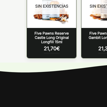
TENCIAS
SIN EXISTENCIAS
SIN EXI
ginal Black
Five Pawns Reserve
Five Pawns
ngfill 30ml
Castle Long Original
Gambit Lon
Longfill 15ml
5
€
21,70
€
21,