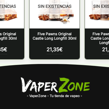
STENCIAS
SIN EXISTENCIAS
SIN EXI
 Original
Five Pawns Original
Five Paw
gfill 30ml
Castle Long Longfill 30ml
Castle Lo
Longf
35
€
21,35
€
21
- VaperZone - Tu tienda de vapeo -