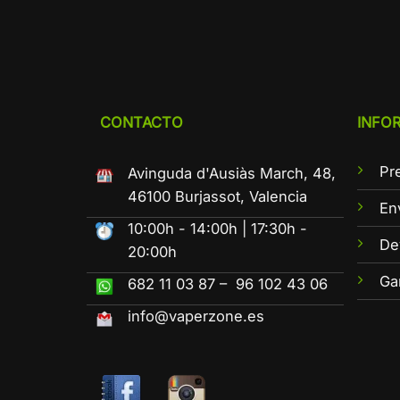
CONTACTO
INFO
Pr
Avinguda d'Ausiàs March, 48,
46100 Burjassot, Valencia
En
10:00h - 14:00h | 17:30h -
De
20:00h
Ga
682 11 03 87 – 96 102 43 06
info@vaperzone.es