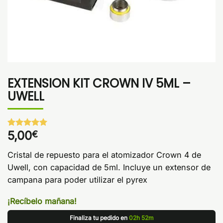
EXTENSION KIT CROWN IV 5ML –
UWELL
5,00
€
Valorado
1
con
5
de 5
en base a
Cristal de repuesto para el atomizador Crown 4 de
valoración
de un
Uwell, con capacidad de 5ml. Incluye un extensor de
cliente
campana para poder utilizar el pyrex
¡Recíbelo mañana!
Finaliza tu pedido en
02h 52m