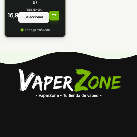
5)
RESISTENCIA
16,95
€
Entrega maÃ±ana
- VaperZone - Tu tienda de vapeo -