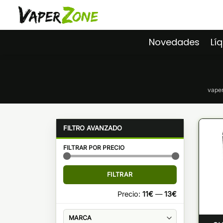
Saltar
al
contenido
Novedades
Lí
vaper
FILTRAR POR PRECIO
Precio
Precio
FILTRAR
mínimo
máximo
Precio:
11€
—
13€