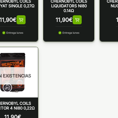
ERNOBYL COILS
CHERNOBYL COILS
CHER
YAT SINGLE 0,27Ω
LIQUIDATORS NI80
NU
0.14Ω
11,90
€
11,90
€
Entrega lunes
Entrega lunes
N EXISTENCIAS
ERNOBYL COILS
TOR 4 NI80 0,22Ω
11,90
€