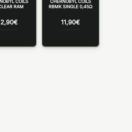
NOBYL COILS
CHERNOBYL COILS
CLEAR RAM
RBMK SINGLE 0,45Ω
12,90
€
11,90
€