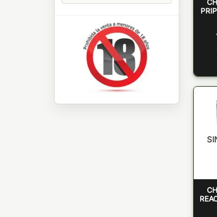
CH
PRIP
SI
CH
REAC