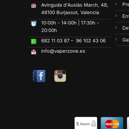
Pr
Avinguda d'Ausiàs March, 48,
46100 Burjassot, Valencia
En
10:00h - 14:00h | 17:30h -
De
20:00h
Ga
682 11 03 87 – 96 102 43 06
info@vaperzone.es