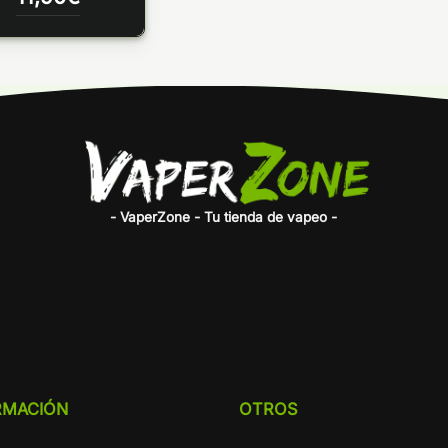
- VaperZone - Tu tienda de vapeo -
RMACIÓN
OTROS