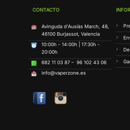
CONTACTO
INFO
Pr
Avinguda d'Ausiàs March, 48,
46100 Burjassot, Valencia
En
10:00h - 14:00h | 17:30h -
De
20:00h
Ga
682 11 03 87 – 96 102 43 06
info@vaperzone.es