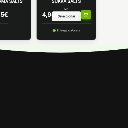
MA SALTS
SUKKA SALTS
MG
15
€
4,95
€
Entrega maÃ±ana