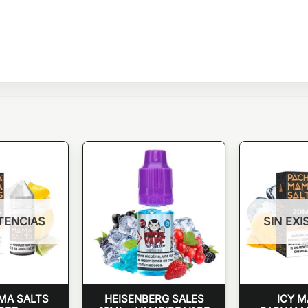
STENCIAS
SIN EXI
MA SALTS
HEISENBERG SALES
ICY M