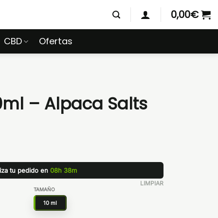
0,00
€
CBD
Ofertas
0ml – Alpaca Salts
liza tu pedido en
08h 38m
LIMPIAR
TAMAÑO
10 ml