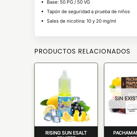
Base: 50 PG / 50 VG
Tapón de seguridad a prueba de niños
Sales de nicotina: 10 y 20 mg/ml
PRODUCTOS RELACIONADOS
SIN EXI
NT DROPS
RISING SUN ESALT
PACHAMA