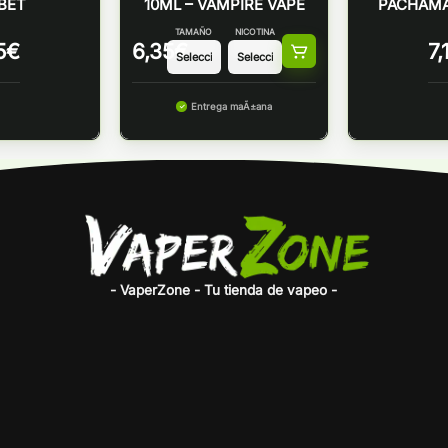
BET
10ML – VAMPIRE VAPE
PACHAMA
TAMAÑO
NICOTINA
5
€
6,35
€
7,
Entrega maÃ±ana
- VaperZone - Tu tienda de vapeo -