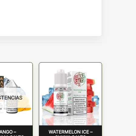
STENCIAS
ANGO –
WATERMELON ICE –