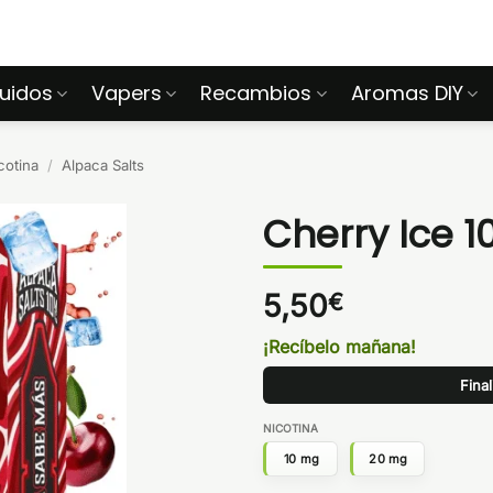
quidos
Vapers
Recambios
Aromas DIY
cotina
/
Alpaca Salts
Cherry Ice 1
5,50
€
¡Recíbelo mañana!
Fina
NICOTINA
10 mg
20 mg