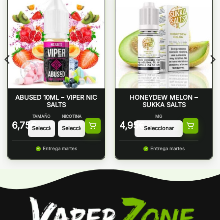
ABUSED 10ML – VIPER NIC
HONEYDEW MELON –
SALTS
SUKKA SALTS
TAMAÑO
NICOTINA
MG
6,75
€
4,95
€
Entrega martes
Entrega martes