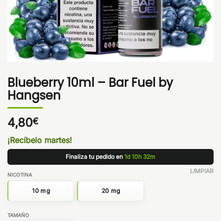
Blueberry 10ml – Bar Fuel by
Hangsen
4,80
€
¡Recíbelo martes!
Finaliza tu pedido en
1d 10h 32m
LIMPIAR
NICOTINA
10 mg
20 mg
TAMAÑO