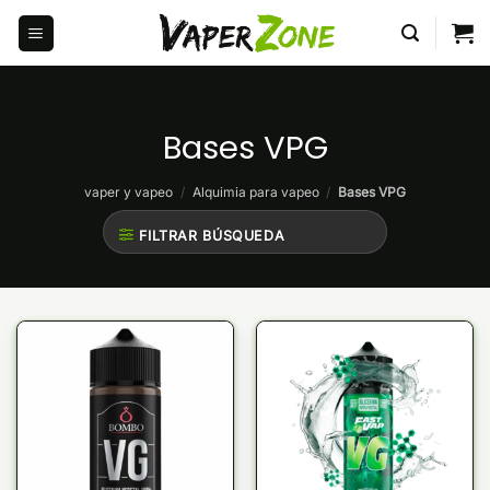
Saltar
al
contenido
Bases VPG
vaper y vapeo
/
Alquimia para vapeo
/
Bases VPG
FILTRAR BÚSQUEDA