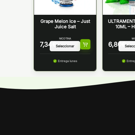
– SUKKA
Grape Melon Ice – Just
ULTRAMENT
TS
Juice Salt
10ML – 
NICOTINA
M
7,34
€
6,80
€
 lunes
Entrega lunes
Entre