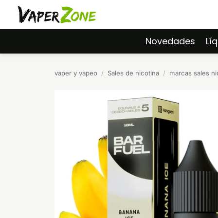
Saltar
al
contenido
Novedades
Lí
vaper y vapeo
/
Sales de nicotina
/
marcas sales ni