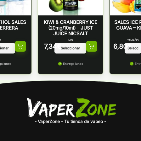
HOL SALES
KIWI & CRANBERRY ICE
SALES ICE
HERRERA
(20mg/10ml) – JUST
GUAVA – K
JUICE NICSALT
G
MG
TAMAÑO
7,34
€
6,80
€
ga lunes
Entrega lunes
Entr
- VaperZone - Tu tienda de vapeo -