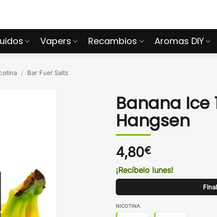
quidos
Vapers
Recambios
Aromas DIY
cotina
/
Bar Fuel Salts
Banana Ice 
Hangsen
4,80
€
¡Recíbelo lunes!
Fina
NICOTINA