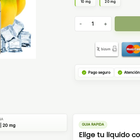
10 mg
20 mg
Banana Ice 10ml - Bar Fuel b
Pago seguro
Atención
NA
GUIA RAPIDA
| 20 mg
Elige tu liquido co