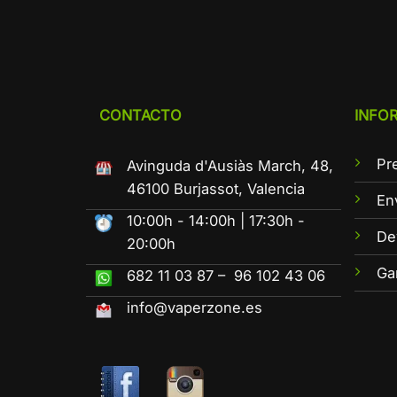
CONTACTO
INFO
Pr
Avinguda d'Ausiàs March, 48,
46100 Burjassot, Valencia
En
10:00h - 14:00h | 17:30h -
De
20:00h
Ga
682 11 03 87 – 96 102 43 06
info@vaperzone.es