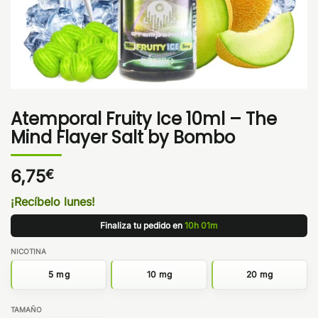
Atemporal Fruity Ice 10ml – The
Mind Flayer Salt by Bombo
6,75
€
¡Recíbelo lunes!
Finaliza tu pedido en
10h 01m
NICOTINA
5 mg
10 mg
20 mg
TAMAÑO