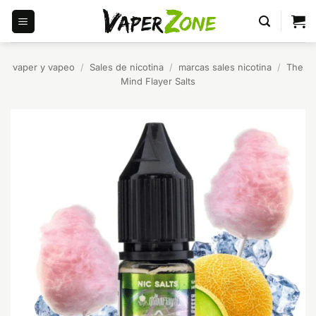
Saltar
al
contenido
vaper y vapeo
/
Sales de nicotina
/
marcas sales nicotina
/
The
Mind Flayer Salts