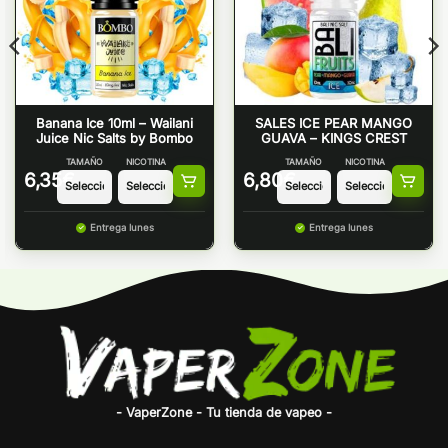
Banana Ice 10ml – Wailani
SALES ICE PEAR MANGO
Juice Nic Salts by Bombo
GUAVA – KINGS CREST
TAMAÑO
NICOTINA
TAMAÑO
NICOTINA
6,35
€
6,80
€
Entrega lunes
Entrega lunes
- VaperZone - Tu tienda de vapeo -