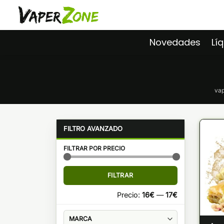
Saltar
al
contenido
Novedades
Lí
vap
FILTRAR POR PRECIO
Precio
Precio
FILTRAR
mínimo
máximo
Precio:
16€
—
17€