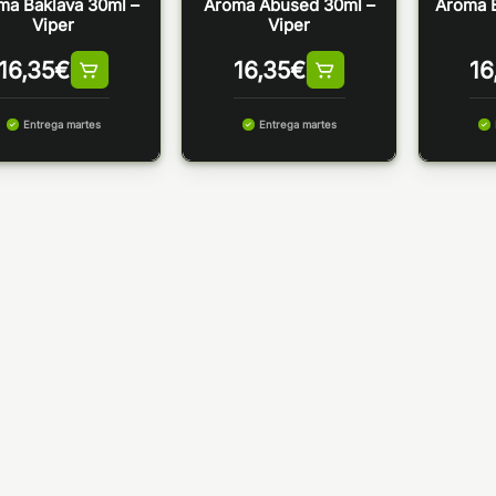
ma Baklava 30ml –
Aroma Abused 30ml –
Aroma 
Viper
Viper
16,35
€
16,35
€
16
Entrega martes
Entrega martes