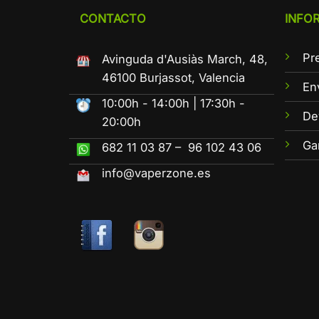
CONTACTO
INFO
Pr
Avinguda d'Ausiàs March, 48,
46100 Burjassot, Valencia
En
10:00h - 14:00h | 17:30h -
De
20:00h
Ga
682 11 03 87 – 96 102 43 06
info@vaperzone.es