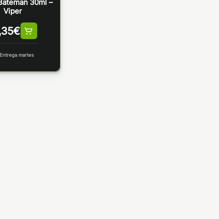
Bateman 30ml –
Viper
,35
€
Entrega martes