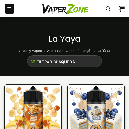
Saltar
al
contenido
La Yaya
vaper y vapeo
/
Aromas de vapeo
/
Longfill
/
La Yaya
FILTRAR BÚSQUEDA