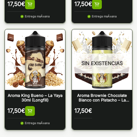
17,50
€
17,50
€
Entrega maÃ±ana
Entrega maÃ±ana
SIN EXISTENCIAS
Aroma King Bueno – La Yaya
Aroma Brownie Chocolate
30ml (Longfill)
Blanco con Pistacho – La
Yaya 30ml (Longfill)
17,50
€
17,50
€
Entrega maÃ±ana