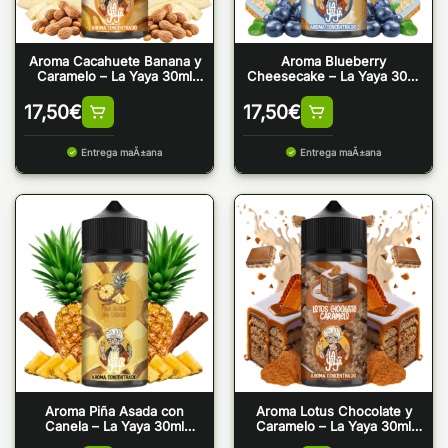
Aroma Cacahuete Banana y
Aroma Blueberry
Caramelo – La Yaya 30ml
Cheesecake – La Yaya 30ml
(Longfill)
(Longfill)
17,50
€
17,50
€
Entrega maÃ±ana
Entrega maÃ±ana
Aroma Piña Asada con
Aroma Lotus Chocolate y
Canela – La Yaya 30ml
Caramelo – La Yaya 30ml
(Longfill)
(Longfill)