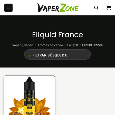
Saltar
al
contenido
Eliquid France
vaper y vapeo
/
Aromas de vapeo
/
Longfill
/
Eliquid France
FILTRAR BÚSQUEDA