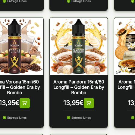
Entrega lunes
Entrega lunes
ma Vorona 15ml/60
Aroma Pandora 15ml/60
Aroma N
ill – Golden Era by
Longfill – Golden Era by
Longfill
Bombo
Bombo
13,95
€
13,95
€
13
Entrega lunes
Entrega lunes