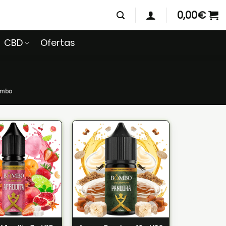
0,00
€
CBD
Ofertas
ombo