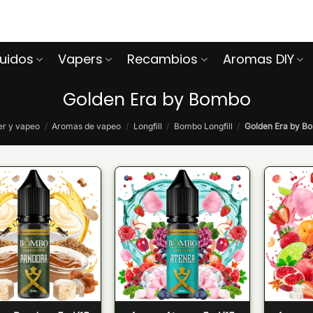
quidos
Vapers
Recambios
Aromas DIY
Golden Era by Bombo
er y vapeo
/
Aromas de vapeo
/
Longfill
/
Bombo Longfill
/
Golden Era by B