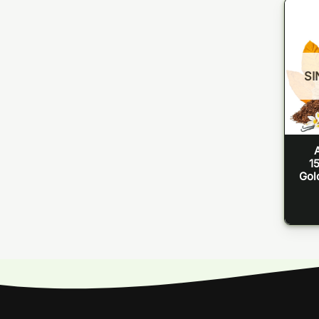
SI
15
Gol