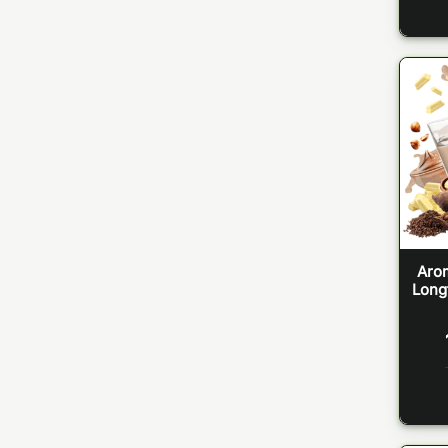
Aro
Longf