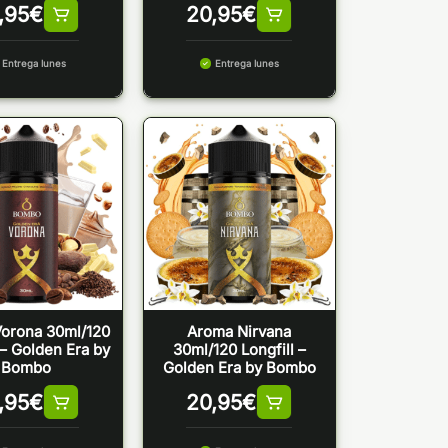
,95
€
20,95
€
Entrega lunes
Entrega lunes
orona 30ml/120
Aroma Nirvana
 – Golden Era by
30ml/120 Longfill –
Bombo
Golden Era by Bombo
,95
€
20,95
€