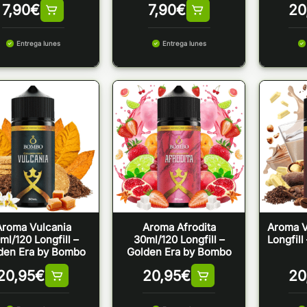
7,90
€
7,90
€
20
Entrega lunes
Entrega lunes
Aroma Vulcania
Aroma Afrodita
Aroma V
ml/120 Longfill –
30ml/120 Longfill –
Longfill
den Era by Bombo
Golden Era by Bombo
20,95
€
20,95
€
20