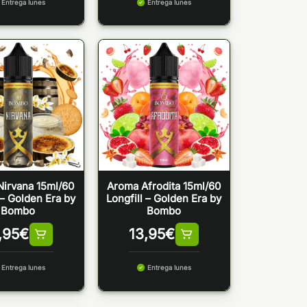
Entrega lunes
Entrega lunes
irvana 15ml/60
Aroma Afrodita 15ml/60
 – Golden Era by
Longfill – Golden Era by
Bombo
Bombo
,95
€
13,95
€
Entrega lunes
Entrega lunes