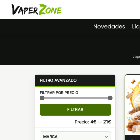
Saltar
al
contenido
Novedades
Lí
vap
FILTRAR POR PRECIO
Precio
Precio
FILTRAR
mínimo
máximo
Precio:
4€
—
21€