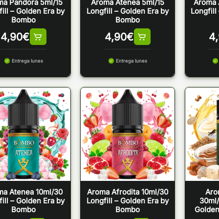
ma Pandora 5ml/15
Aroma Atenea 5ml/15
Aroma 
ill – Golden Era by
Longfill – Golden Era by
Longfill
Bombo
Bombo
4,90
€
4,90
€
4
Entrega lunes
Entrega lunes
ma Atenea 10ml/30
Aroma Afrodita 10ml/30
Aro
ill – Golden Era by
Longfill – Golden Era by
30ml/
Bombo
Bombo
Golden