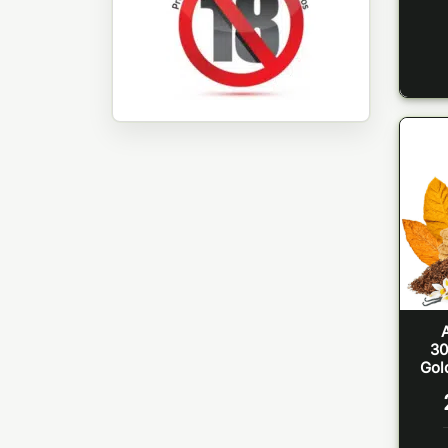
30
Gol