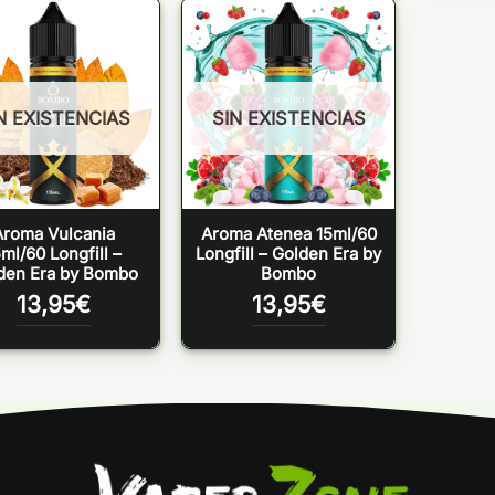
N EXISTENCIAS
SIN EXISTENCIAS
Aroma Vulcania
Aroma Atenea 15ml/60
ml/60 Longfill –
Longfill – Golden Era by
den Era by Bombo
Bombo
13,95
€
13,95
€