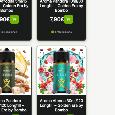
Afrodita 5ml/15
Aroma Pandora 10ml/30
 – Golden Era by
Longfill – Golden Era by
Bombo
Bombo
,90
€
7,90
€
Entrega lunes
Entrega lunes
ma Pandora
Aroma Atenea 30ml/120
120 Longfill –
Longfill – Golden Era by
 Era by Bombo
Bombo