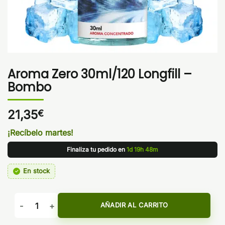
Aroma Zero 30ml/120 Longfill –
Bombo
21,35
€
¡Recíbelo martes!
Finaliza tu pedido en
1d 19h 48m
En stock
Aroma Zero 30ml/120 Longfill - Bombo cantidad
AÑADIR AL CARRITO