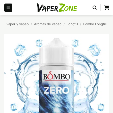
Saltar
al
contenido
vaper y vapeo
/
Aromas de vapeo
/
Longfill
/
Bombo Longfill