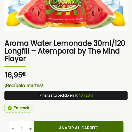
Aroma Water Lemonade 30ml/120
Longfill – Atemporal by The Mind
Flayer
16,95
€
¡Recíbelo martes!
Finaliza tu pedido en
1d 16h 23m
En stock
Aroma Water Lemonade 30ml/120 Longfill - Atemporal by Th
AÑADIR AL CARRITO