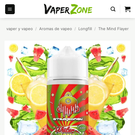
Saltar
al
contenido
vaper y vapeo
/
Aromas de vapeo
/
Longfill
/
The Mind Flayer