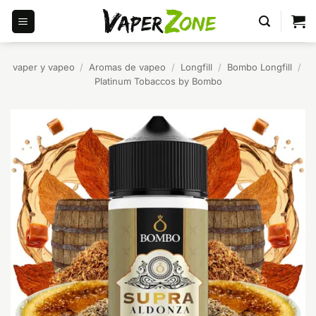
Saltar
al
contenido
vaper y vapeo
/
Aromas de vapeo
/
Longfill
/
Bombo Longfill
/
Platinum Tobaccos by Bombo