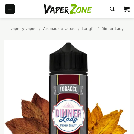
Saltar
al
contenido
vaper y vapeo
/
Aromas de vapeo
/
Longfill
/
Dinner Lady