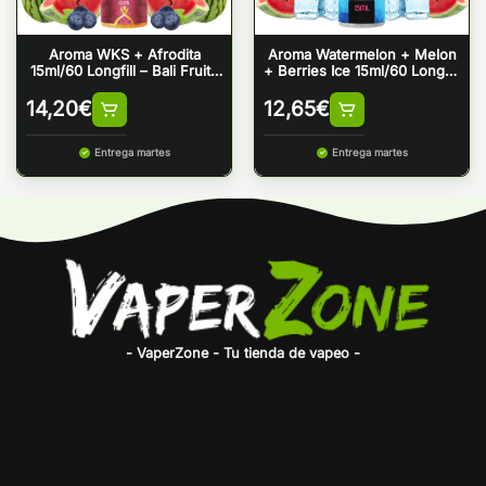
Aroma WKS + Afrodita
Aroma Watermelon + Melon
15ml/60 Longfill – Bali Fruits
+ Berries Ice 15ml/60 Longfill
by Kings Crest & Bombo
– Bali Fruits by Kings Crest
14,20
€
12,65
€
Entrega martes
Entrega martes
- VaperZone - Tu tienda de vapeo -