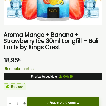
Aroma Mango + Banana +
Strawberry Ice 30ml Longfill – Bali
Fruits by Kings Crest
18,95
€
¡Recíbelo martes!
Finaliza tu pedido en
2d 00h 26m
En stock
Aroma Mango + Banana + Strawberry Ice 30ml Longfill - Bali
AÑADIR AL CARRITO