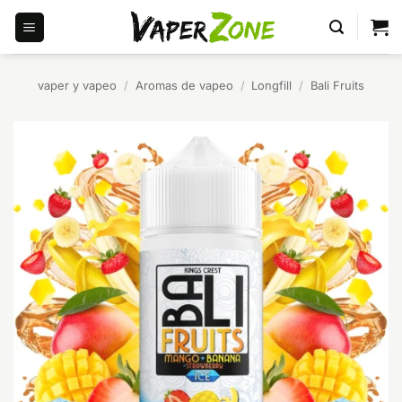
Saltar
al
contenido
vaper y vapeo
/
Aromas de vapeo
/
Longfill
/
Bali Fruits