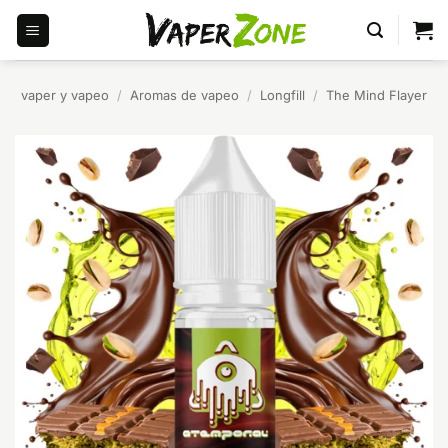
Saltar
al
contenido
vaper y vapeo
/
Aromas de vapeo
/
Longfill
/
The Mind Flayer