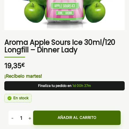
Aroma Apple Sours Ice 30ml/120
Longfill – Dinner Lady
19,35
€
¡Recíbelo martes!
Finaliza tu pedido en
1d 00h 27m
En stock
Aroma Apple Sours Ice 30ml/120 Longfill - Dinner Lady cant
AÑADIR AL CARRITO