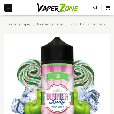
Saltar
al
contenido
vaper y vapeo
/
Aromas de vapeo
/
Longfill
/
Dinner Lady