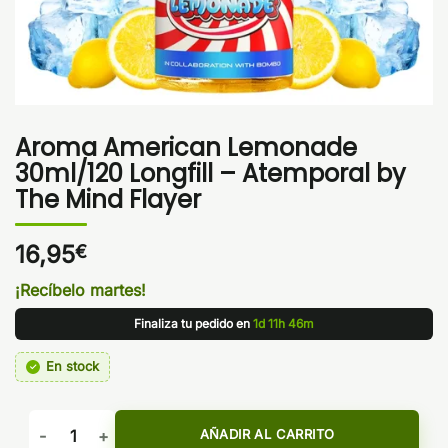
Aroma American Lemonade
30ml/120 Longfill – Atemporal by
The Mind Flayer
16,95
€
¡Recíbelo martes!
Finaliza tu pedido en
1d 11h 46m
En stock
Aroma American Lemonade 30ml/120 Longfill - Atemporal by
AÑADIR AL CARRITO