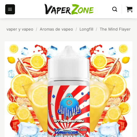
Saltar
al
contenido
vaper y vapeo
/
Aromas de vapeo
/
Longfill
/
The Mind Flayer