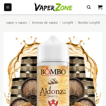
Saltar
al
contenido
vaper y vapeo
/
Aromas de vapeo
/
Longfill
/
Bombo Longfill