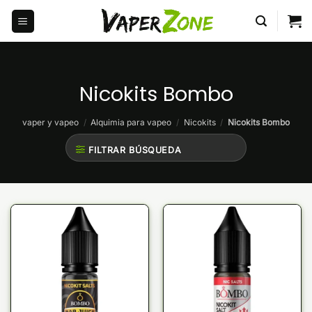
Saltar
al
contenido
Nicokits Bombo
vaper y vapeo
/
Alquimia para vapeo
/
Nicokits
/
Nicokits Bombo
FILTRAR BÚSQUEDA