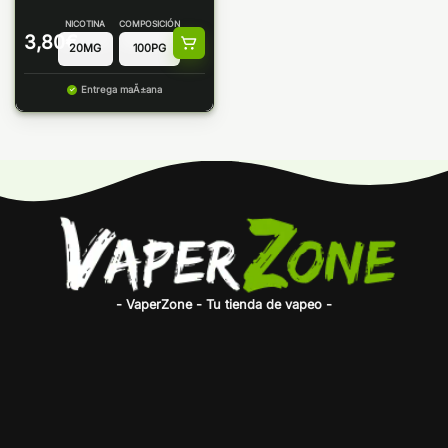
NICOTINA
COMPOSICIÓN
3,80
€
Entrega maÃ±ana
- VaperZone - Tu tienda de vapeo -