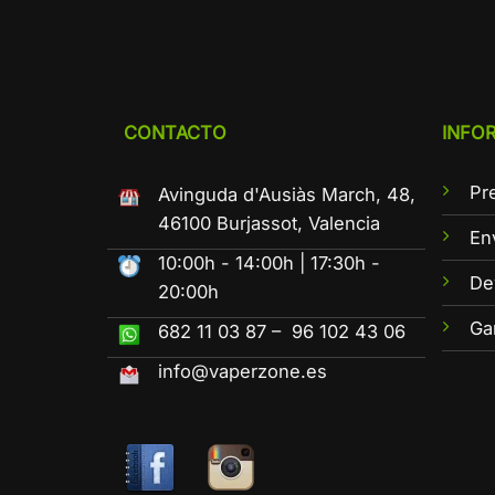
CONTACTO
INFO
Pr
Avinguda d'Ausiàs March, 48,
46100 Burjassot, Valencia
En
10:00h - 14:00h | 17:30h -
De
20:00h
Ga
682 11 03 87 – 96 102 43 06
info@vaperzone.es