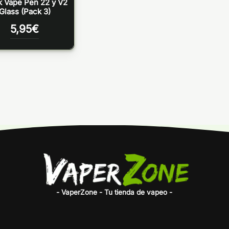
 Vape Pen 22 y V2
Glass (Pack 3)
5,95
€
- VaperZone - Tu tienda de vapeo -