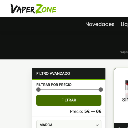
Saltar
al
contenido
Novedades
Lí
vape
FILTRAR POR PRECIO
Precio
Precio
SI
FILTRAR
mínimo
máximo
Precio:
5€
—
6€