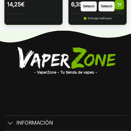
14,25
€
6,35
€
Entrega maÃ±ana
- VaperZone - Tu tienda de vapeo -
INFORMACIÓN