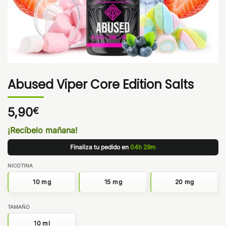
Abused Viper Core Edition Salts
5,90
€
¡Recíbelo mañana!
Finaliza tu pedido en
04h 29m
NICOTINA
10 mg
15 mg
20 mg
TAMAÑO
10 ml